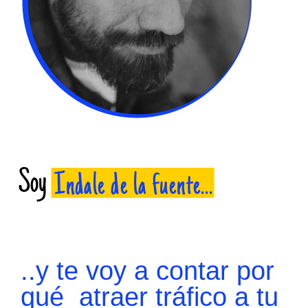
..y te voy a contar por
qué atraer tráfico a tu